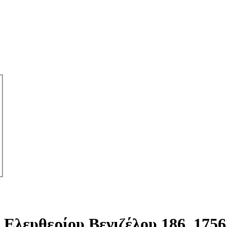
Ελευθερίου Βενιζέλου 186, 175